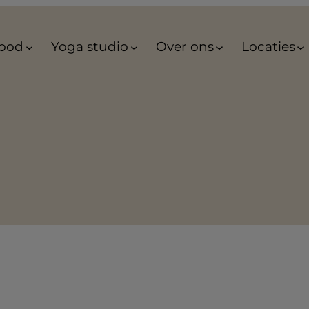
bod
Yoga studio
Over ons
Locaties