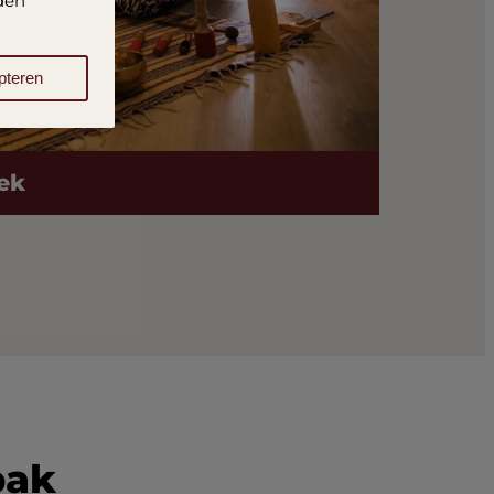
rden
pteren
ek
pak