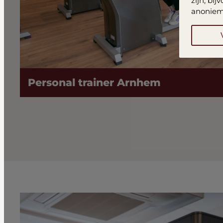
zijn, bi
anoniem
Personal trainer Arnhem