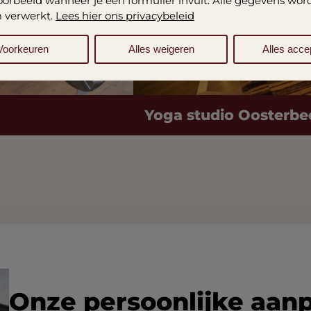
jvoorbeeld wanneer je een formulier invult. Alle gegevens wo
 verwerkt.
Lees hier ons privacybeleid
Voorkeuren
Alles weigeren
Alles acce
Yoga studio Oosterbe
Onze persoonlijke aan