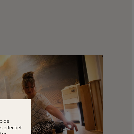
o de
 effectief