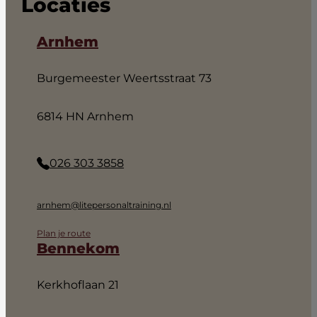
Locaties
Arnhem
Burgemeester Weertsstraat 73
6814 HN Arnhem
026 303 3858
arnhem@litepersonaltraining.nl
Plan je route
Bennekom
Kerkhoflaan 21