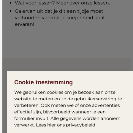
Wat voor lessen?
Meer over onze lessen
.
Ga ervan uit dat je dit een tijdje moet
volhouden voordat je soepelheid gaat
ervaren!
Cookie toestemming
We gebruiken cookies om je bezoek aan onze
Gratis proefles
website te meten en zo de gebruikerservaring te
aanmelden
verbeteren. Ook meten we of onze advertenties
effectief zijn, bijvoorbeeld wanneer je een
formulier invult. Alle gegevens worden anoniem
Naam
*
verwerkt.
Lees hier ons privacybeleid