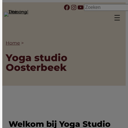
Ga
Facebook
Instagram
YouTube
Zoeken
naar
de
inhoud
Home
>
Yoga studio
Oosterbeek
Welkom bij Yoga Studio