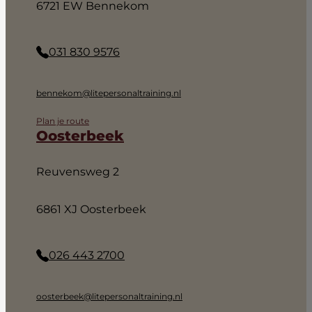
6721 EW Bennekom
031 830 9576
bennekom@litepersonaltraining.nl
Plan je route
Oosterbeek
Reuvensweg 2
6861 XJ Oosterbeek
026 443 2700
oosterbeek@litepersonaltraining.nl