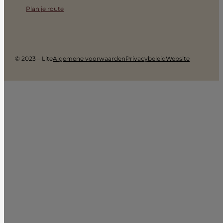
Plan je route
© 2023 – Lite
Algemene voorwaarden
Privacybeleid
Website