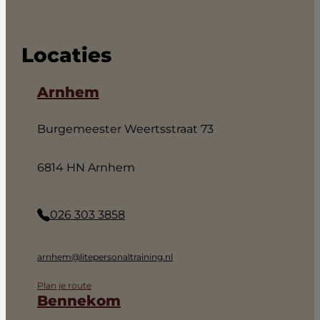
Locaties
Arnhem
Burgemeester Weertsstraat 73
6814 HN Arnhem
026 303 3858
arnhem@litepersonaltraining.nl
Plan je route
Bennekom