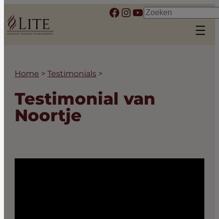
Ga
Facebook
Instagram
YouTube
Zoeken
naar
de
inhoud
Home
>
Testimonials
>
Testimonial van
Noortje