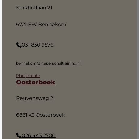
Kerkhoflaan 21
6721 EW Bennekom
031 830 9576
bennekom@litepersonaltraining.nl
Plan je route
Oosterbeek
Reuvensweg 2
6861 XJ Oosterbeek
026 443 2700