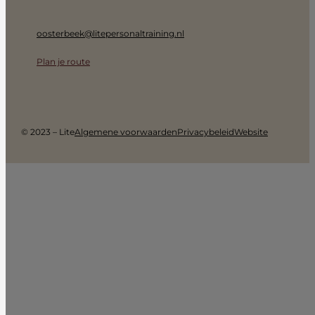
oosterbeek@litepersonaltraining.nl
Plan je route
© 2023 – Lite
Algemene voorwaarden
Privacybeleid
Website