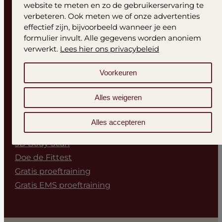
website te meten en zo de gebruikerservaring te
Openingstijden
verbeteren. Ook meten we of onze advertenties
effectief zijn, bijvoorbeeld wanneer je een
Maandag t/m donderdag
08:00-12:00 / 16:00-21:00
formulier invult. Alle gegevens worden anoniem
verwerkt.
Lees hier ons privacybeleid
Vrijdag
08:00-12:00 / 16:00-18:00
Voorkeuren
Zaterdag t/m zondag
09:00-12:00
*Arnhem is gesloten op zaterdag
Alles weigeren
Start nu
Alles accepteren
3D Body Scan
Doe de Fittest
Gratis proeftraining
Gratis EMS proeftraining