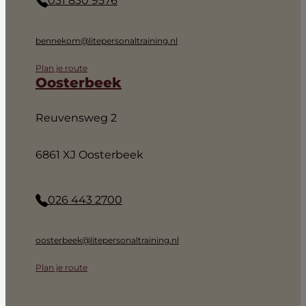
031 830 9576
bennekom@litepersonaltraining.nl
Plan je route
Oosterbeek
Reuvensweg 2
6861 XJ Oosterbeek
026 443 2700
oosterbeek@litepersonaltraining.nl
Plan je route