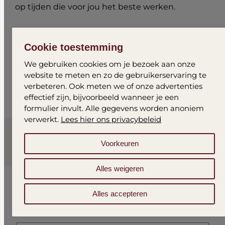
op tijden die voor jou het beste werken.
Bij ons zet je de eerste stap naar een gezondere
en fittere toekomst. Kom langs en ontdek de
Cookie toestemming
voordelen van ons unieke trainingsconcept.
We gebruiken cookies om je bezoek aan onze
website te meten en zo de gebruikerservaring te
verbeteren. Ook meten we of onze advertenties
effectief zijn, bijvoorbeeld wanneer je een
formulier invult. Alle gegevens worden anoniem
verwerkt.
Lees hier ons privacybeleid
Voorkeuren
Alles weigeren
Gratis proeftraining
Alles accepteren
Naam
*