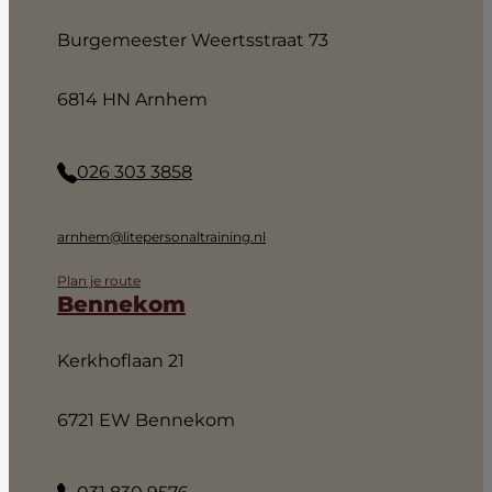
Burgemeester Weertsstraat 73
6814 HN Arnhem
026 303 3858
arnhem@litepersonaltraining.nl
Plan je route
Bennekom
Kerkhoflaan 21
6721 EW Bennekom