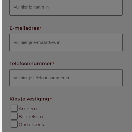
E-mailadres
*
Telefoonnummer
*
Kies je vestiging
*
Arnhem
Bennekom
Oosterbeek