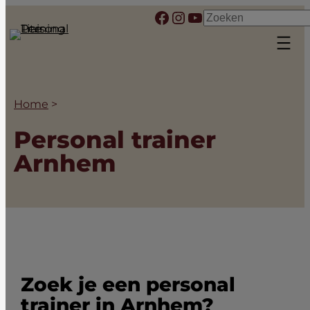
Ga
Facebook
Instagram
YouTube
Zoeken
naar
de
inhoud
Home
>
Personal trainer
Arnhem
Zoek je een personal
trainer in Arnhem?