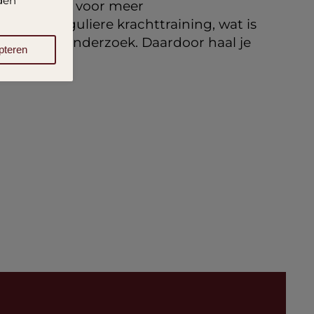
rden
t bovendien voor meer
n een reguliere krachttraining, wat is
appelijk onderzoek. Daardoor haal je
pteren
ssessie.