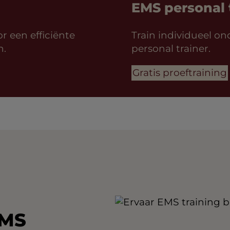
EMS personal 
 een efficiënte
Train individueel on
n.
personal trainer.
Gratis proeftraining
EMS