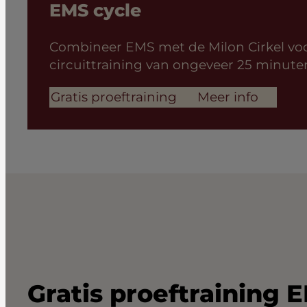
EMS cycle
Combineer EMS met de Milon Cirkel voor
circuittraining van ongeveer 25 minute
Gratis proeftraining
Meer info
Gratis proeftraining 