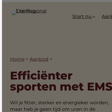
Ga
naar
Start nu
Aan
de
inhoud
Home
>
Aanbod
>
Efficiënter
sporten met EM
Wil je fitter, sterker en energieker worden,
maar heb je geen tijd om uren in de