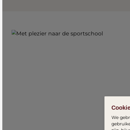
Cooki
We gebru
gebruike