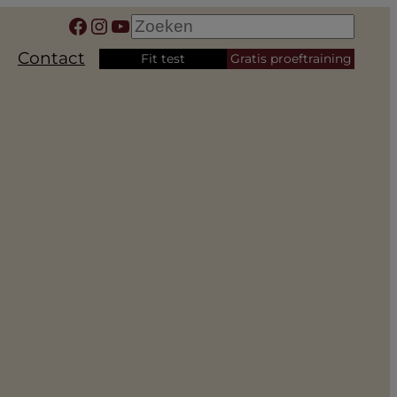
Facebook
Instagram
YouTube
Zoeken
Contact
Fit test
Gratis proeftraining