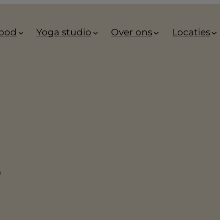
bod
Yoga studio
Over ons
Locaties
S