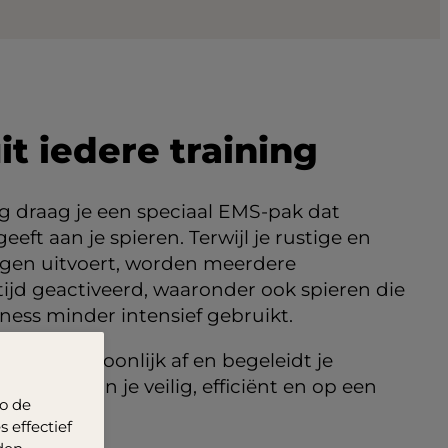
it iedere training
g draag je een speciaal EMS-pak dat
eeft aan je spieren. Terwijl je rustige en
ngen uitvoert, worden meerdere
tijd geactiveerd, waaronder ook spieren die
itness minder intensief gebruikt.
nsiteit persoonlijk af en begeleidt je
ng. Zo train je veilig, efficiënt en op een
o de
w doelen.
 effectief