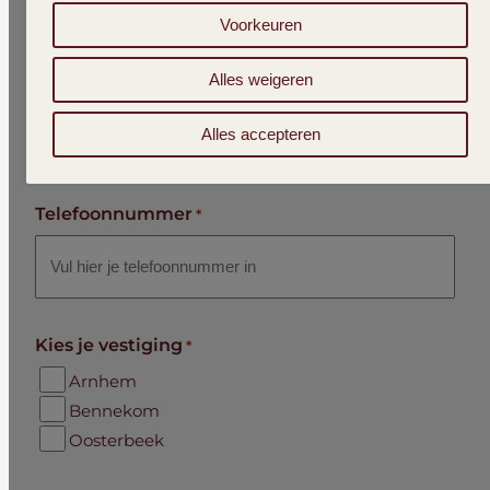
Voorkeuren
Alles weigeren
E-mailadres
*
Alles accepteren
Telefoonnummer
*
Kies je vestiging
*
Arnhem
Bennekom
Oosterbeek