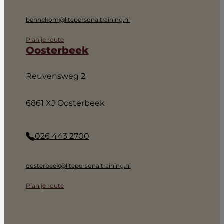
bennekom@litepersonaltraining.nl
Plan je route
Oosterbeek
Reuvensweg 2
6861 XJ Oosterbeek
026 443 2700
oosterbeek@litepersonaltraining.nl
Plan je route