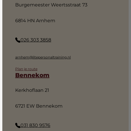
Burgemeester Weertsstraat 73
6814 HN Arnhem
026 303 3858
arnhem@litepersonaltraining.nl
Plan je route
Bennekom
Kerkhoflaan 21
6721 EW Bennekom
031 830 9576