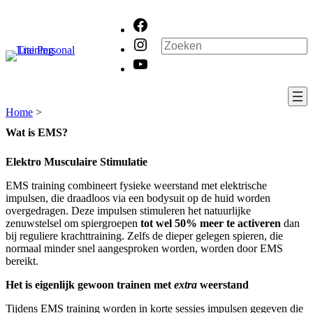
Ga
Facebook
naar
de
Instagram
Zoeken
inhoud
YouTube
Home
>
Wat is EMS?
Elektro Musculaire Stimulatie
EMS training combineert fysieke weerstand met elektrische
impulsen, die draadloos via een bodysuit op de huid worden
overgedragen. Deze impulsen stimuleren het natuurlijke
zenuwstelsel om spiergroepen
tot wel 50% meer te activeren
dan
bij reguliere krachttraining. Zelfs de dieper gelegen spieren, die
normaal minder snel aangesproken worden, worden door EMS
bereikt.
Het is eigenlijk gewoon trainen met
extra
weerstand
Tijdens EMS training worden in korte sessies impulsen gegeven die