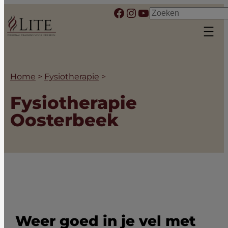
Ga
Facebook
Instagram
YouTube
Zoeken
naar
de
inhoud
Home
>
Fysiotherapie
>
Fysiotherapie
Oosterbeek
Weer goed in je vel met