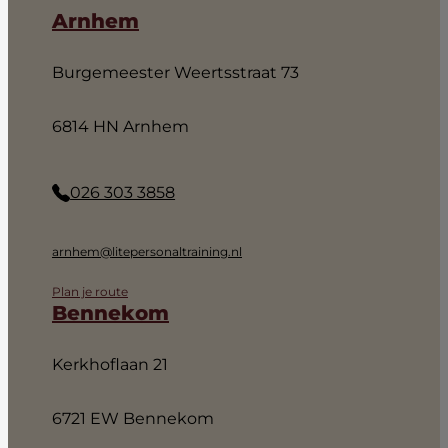
Arnhem
Burgemeester Weertsstraat 73
6814 HN Arnhem
026 303 3858
arnhem@litepersonaltraining.nl
Plan je route
Bennekom
Kerkhoflaan 21
6721 EW Bennekom