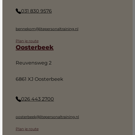
031 830 9576
bennekom@litepersonaltraining.nl
Plan je route
Oosterbeek
Reuvensweg 2
6861 XJ Oosterbeek
026 443 2700
oosterbeek@litepersonaltraining.nl
Plan je route