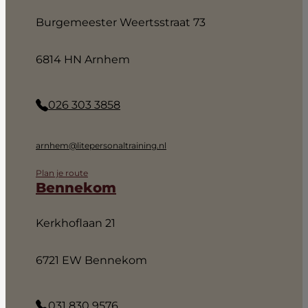
Burgemeester Weertsstraat 73
6814 HN Arnhem
026 303 3858
arnhem@litepersonaltraining.nl
Plan je route
Bennekom
Kerkhoflaan 21
6721 EW Bennekom
031 830 9576