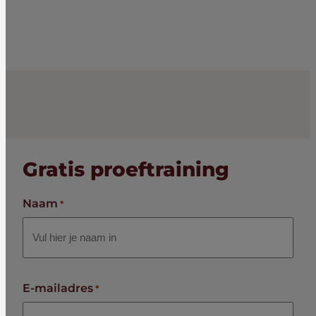
Gratis proeftraining
Naam
*
E-mailadres
*