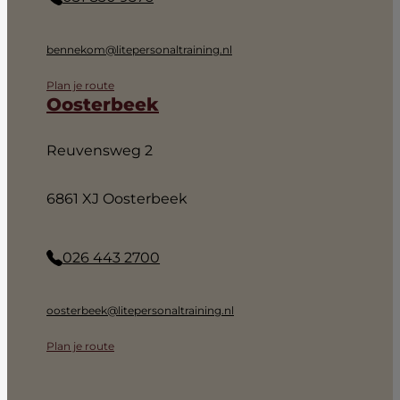
bennekom@litepersonaltraining.nl
Plan je route
Oosterbeek
Reuvensweg 2
6861 XJ Oosterbeek
026 443 2700
oosterbeek@litepersonaltraining.nl
Plan je route