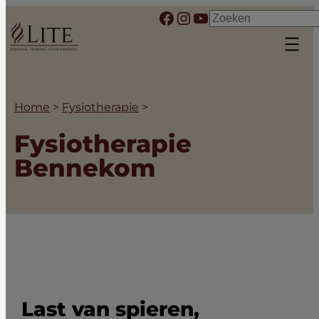
Ga
Facebook
Instagram
YouTube
Zoeken
naar
de
inhoud
Home
>
Fysiotherapie
>
Fysiotherapie
Bennekom
Last van spieren,