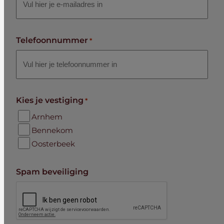
Telefoonnummer
*
Kies je vestiging
*
Arnhem
Bennekom
Oosterbeek
Spam beveiliging