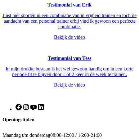
Testimonial van Erik
Juist hier sporten in een combinatie van in vrijheid trainen en toch de
aandacht van een personal trainer erbij vind ik gewoon een perfecte
combinatie.
Bekijk de video
Testimonial van Tess
In mijn drukke bestaan is het wel gewoon handig om in een korte
periode fit te blijven door 1 of 2 keer in de week te trainen.
Bekijk de video
Facebook
Instagram
YouTube
LinkedIn
Openingstijden
Maandag t/m donderdag
08:00-12:00 / 16:00-21:00