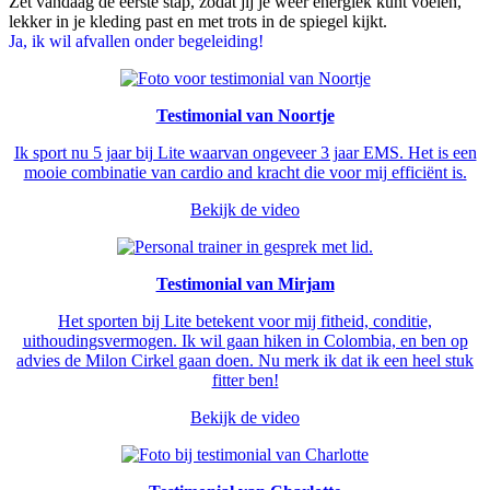
Zet vandaag de eerste stap, zodat jij je weer energiek kunt voelen,
lekker in je kleding past en met trots in de spiegel kijkt.
Ja, ik wil afvallen onder begeleiding!
Testimonial van Noortje
Ik sport nu 5 jaar bij Lite waarvan ongeveer 3 jaar EMS. Het is een
mooie combinatie van cardio and kracht die voor mij efficiënt is.
Bekijk de video
Testimonial van Mirjam
Het sporten bij Lite betekent voor mij fitheid, conditie,
uithoudingsvermogen. Ik wil gaan hiken in Colombia, en ben op
advies de Milon Cirkel gaan doen. Nu merk ik dat ik een heel stuk
fitter ben!
Bekijk de video