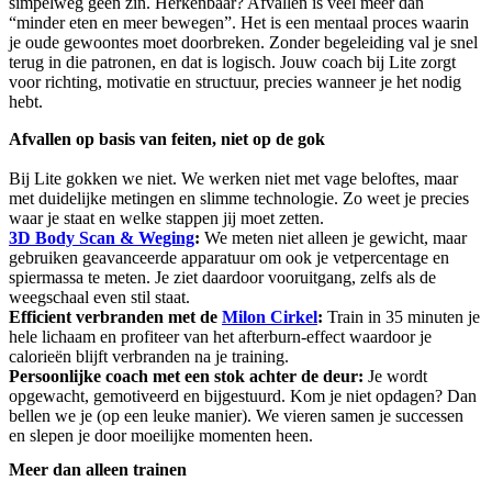
simpelweg geen zin. Herkenbaar? Afvallen is veel meer dan
“minder eten en meer bewegen”. Het is een mentaal proces waarin
je oude gewoontes moet doorbreken. Zonder begeleiding val je snel
terug in die patronen, en dat is logisch. Jouw coach bij Lite zorgt
voor richting, motivatie en structuur, precies wanneer je het nodig
hebt.
Afvallen op basis van feiten, niet op de gok
Bij Lite gokken we niet. We werken niet met vage beloftes, maar
met duidelijke metingen en slimme technologie. Zo weet je precies
waar je staat en welke stappen jij moet zetten.
3D Body Scan & Weging
:
We meten niet alleen je gewicht, maar
gebruiken geavanceerde apparatuur om ook je vetpercentage en
spiermassa te meten. Je ziet daardoor vooruitgang, zelfs als de
weegschaal even stil staat.
Efficient verbranden met de
Milon Cirkel
:
Train in 35 minuten je
hele lichaam en profiteer van het afterburn-effect waardoor je
calorieën blijft verbranden na je training.
Persoonlijke coach met een stok achter de deur:
Je wordt
opgewacht, gemotiveerd en bijgestuurd. Kom je niet opdagen? Dan
bellen we je (op een leuke manier). We vieren samen je successen
en slepen je door moeilijke momenten heen.
Meer dan alleen trainen