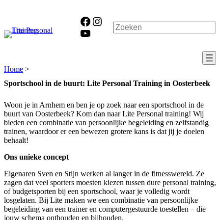
Ga
naar
Facebook
Instagram
de
Zoeken
YouTube
inhoud
Home
>
Sportschool in de buurt: Lite Personal Training in Oosterbeek
Woon je in Arnhem en ben je op zoek naar een sportschool in de
buurt van Oosterbeek? Kom dan naar Lite Personal training! Wij
bieden een combinatie van persoonlijke begeleiding en zelfstandig
trainen, waardoor er een bewezen grotere kans is dat jij je doelen
behaalt!
Ons unieke concept
Eigenaren Sven en Stijn werken al langer in de fitnesswereld. Ze
zagen dat veel sporters moesten kiezen tussen dure personal training,
of budgetsporten bij een sportschool, waar je volledig wordt
losgelaten. Bij Lite maken we een combinatie van persoonlijke
begeleiding van een trainer en computergestuurde toestellen – die
jouw schema onthouden en bijhouden.