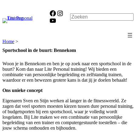
Ga
naar
Facebook
Instagram
de
Zoeken
YouTube
inhoud
Home
>
Sportschool in de buurt: Bennekom
Woon je in Bennekom en ben je op zoek naar een sportschool in de
buurt? Kom dan naar Lite Personal training! Wij bieden een
combinatie van persoonlijke begeleiding en zelfstandig trainen,
waardoor er een bewezen grotere kans is dat jij je doelen behaalt!
Ons unieke concept
Eigenaren Sven en Stijn werken al langer in de fitnesswereld. Ze
zagen dat veel sporters moesten kiezen tussen dure personal training,
of budgetsporten bij een sportschool, waar je volledig wordt
losgelaten. Bij Lite maken we een combinatie van persoonlijke
begeleiding van een trainer en computergestuurde toestellen – die
jouw schema onthouden en bijhouden.