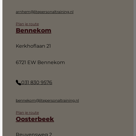
arnhem@litepersonaltraining.nl
Plan je route
Bennekom
Kerkhoflaan 21
6721 EW Bennekom
031 830 9576
bennekom@litepersonaltraining.nl
Plan je route
Oosterbeek
Reuvensweg 2