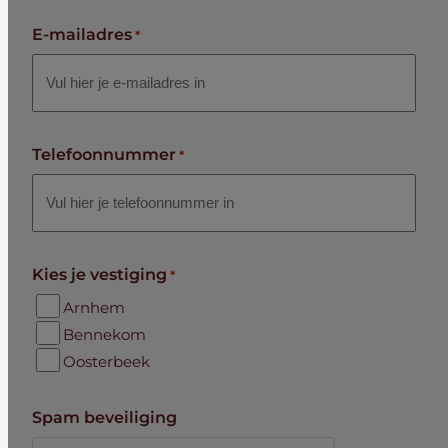
E-mailadres
*
Telefoonnummer
*
Kies je vestiging
*
Arnhem
Bennekom
Oosterbeek
Spam beveiliging