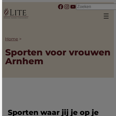
Ga
Facebook
Instagram
YouTube
Zoeken
naar
de
inhoud
Home
>
Sporten voor vrouwen
Arnhem
Sporten waar jij je op je