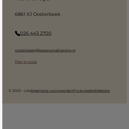
6861 XJ Oosterbeek
026 443 2700
oosterbeek@litepersonaltraining.nl
Plan je route
© 2023 – Lite
Algemene voorwaarden
Privacybeleid
Website